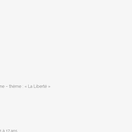
 – thème : « La Liberté »
 à 17 ans.