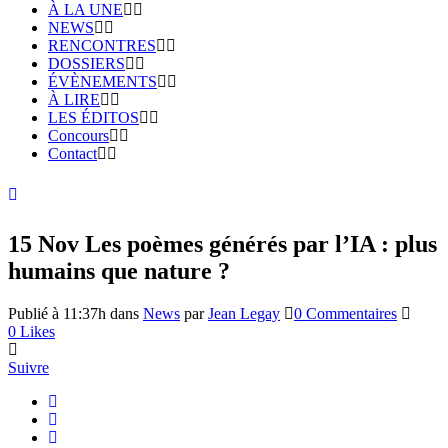
À LA UNE
NEWS
RENCONTRES
DOSSIERS
ÉVÈNEMENTS
À LIRE
LES ÉDITOS
Concours
Contact
15 Nov
Les poèmes générés par l’IA : plus
humains que nature ?
Publié à 11:37h
dans
News
par
Jean Legay
0 Commentaires
0
Likes
Suivre