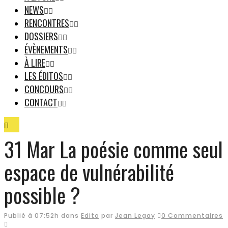
NEWS
RENCONTRES
DOSSIERS
ÉVÈNEMENTS
À LIRE
LES ÉDITOS
CONCOURS
CONTACT
31 Mar
La poésie comme seul
espace de vulnérabilité
possible ?
Publié à 07:52h
dans
Edito
par
Jean Legay
0 Commentaires