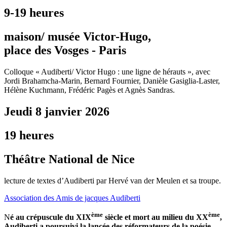
9-19 heures
maison/ musée Victor-Hugo,
place des Vosges - Paris
Colloque « Audiberti/ Victor Hugo : une ligne de hérauts », avec
Jordi Brahamcha-Marin, Bernard Fournier, Danièle Gasiglia-Laster,
Hélène Kuchmann, Frédéric Pagès et Agnès Sandras.
Jeudi 8 janvier 2026
19 heures
Théâtre National de Nice
lecture de textes d’Audiberti par Hervé van der Meulen et sa troupe.
Association des Amis de jacques Audiberti
ème
ème
N
é au crépuscule du XIX
siècle et mort au milieu du XX
,
Audiberti a poursuivi la lancée des réformateurs de la poésie