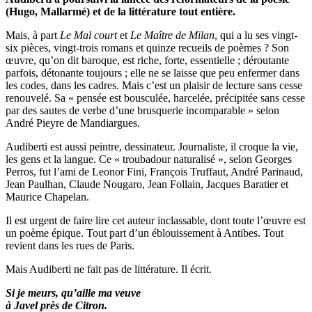
(Hugo, Mallarmé) et de la littérature tout entière.
Mais, à part
Le Mal court
et
Le Maître de Milan
, qui a lu ses vingt-
six pièces, vingt-trois romans et quinze recueils de poèmes ? Son
œuvre, qu’on dit baroque, est riche, forte, essentielle ; déroutante
parfois, détonante toujours ; elle ne se laisse que peu enfermer dans
les codes, dans les cadres. Mais c’est un plaisir de lecture sans cesse
renouvelé. Sa « pensée est bousculée, harcelée, précipitée sans cesse
par des sautes de verbe d’une brusquerie incomparable » selon
André Pieyre de Mandiargues.
Audiberti est aussi peintre, dessinateur. Journaliste, il croque la vie,
les gens et la langue. Ce « troubadour naturalisé », selon Georges
Perros, fut l’ami de Leonor Fini, François Truffaut, André Parinaud,
Jean Paulhan, Claude Nougaro, Jean Follain, Jacques Baratier et
Maurice Chapelan.
Il est urgent de faire lire cet auteur inclassable, dont toute l’œuvre est
un poème épique. Tout part d’un éblouissement à Antibes. Tout
revient dans les rues de Paris.
Mais Audiberti ne fait pas de littérature. Il écrit.
Si je meurs, qu’aille ma veuve
à Javel près de Citron.