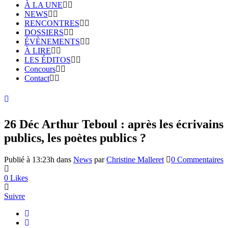
À LA UNE
NEWS
RENCONTRES
DOSSIERS
ÉVÈNEMENTS
À LIRE
LES ÉDITOS
Concours
Contact
26 Déc
Arthur Teboul : après les écrivains
publics, les poètes publics ?
Publié à 13:23h
dans
News
par
Christine Malleret
0 Commentaires
0
Likes
Suivre