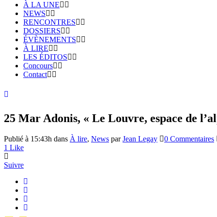
À LA UNE
NEWS
RENCONTRES
DOSSIERS
ÉVÈNEMENTS
À LIRE
LES ÉDITOS
Concours
Contact
25 Mar
Adonis, « Le Louvre, espace de l’al
Publié à 15:43h
dans
À lire
,
News
par
Jean Legay
0 Commentaires
1
Like
Suivre