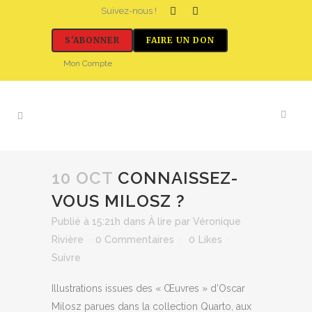
Suivez-nous !
S'ABONNER
FAIRE UN DON
Mon Compte
10 OCT
CONNAISSEZ-
VOUS MILOSZ ?
Publié à 15:21h
dans
À lire
par
Véronique
Rivière
0 Commentaires
0
Likes
Suivre
Illustrations issues des « Œuvres » d’Oscar
Milosz parues dans la collection Quarto, aux