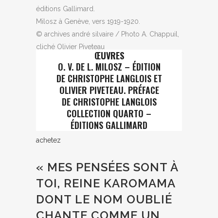
éditions Gallimard.
Milosz à Genève, vers 1919-1920.
© archives andré silvaire / Photo A. Chappuil,
cliché Olivier Piveteau
ŒUVRES
O. V. DE L. MILOSZ – ÉDITION
DE CHRISTOPHE LANGLOIS ET
OLIVIER PIVETEAU. PRÉFACE
DE CHRISTOPHE LANGLOIS
COLLECTION QUARTO –
ÉDITIONS GALLIMARD
achetez
« MES PENSÉES SONT À
TOI, REINE KAROMAMA
DONT LE NOM OUBLIÉ
CHANTE COMME UN