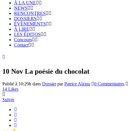
À LA UNE
NEWS
RENCONTRES
DOSSIERS
ÉVÈNEMENTS
À LIRE
LES ÉDITOS
Concours
Contact
10 Nov
La poésie du chocolat
Publié à 10:29h
dans
Dossier
par
Patrice Alzina
0 Commentaires
14
Likes
Suivre