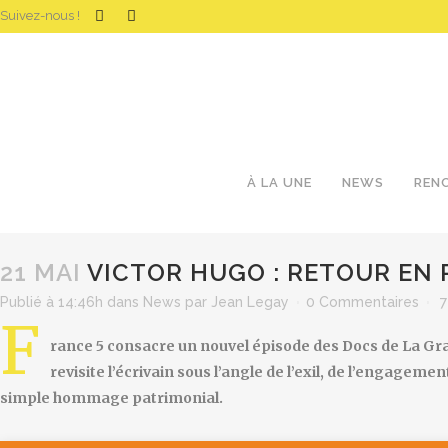
Suivez-nous !
À LA UNE
NEWS
REN
21 MAI
VICTOR HUGO : RETOUR EN 
Publié à 14:46h
dans
News
par
Jean Legay
0 Commentaires
7
F
rance 5 consacre un nouvel épisode des Docs de La Gra
revisite l’écrivain sous l’angle de l’exil, de l’engagement
simple hommage patrimonial.