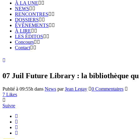
À LA UNE
NEWS
RENCONTRES
DOSSIERS
ÉVÈNEMENTS
À LIRE
LES ÉDITOS
Concours
Contact
07 Juil
Future Library : la bibliothèque qu
Publié à 09:55h
dans
News
par
Jean Legay
0 Commentaires
7
Likes
Suivre