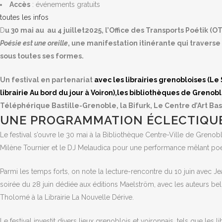
Accès
: événements gratuits
toutes les infos
D
u 30 mai au
au 4 juillet
2025,
l’Office
des
Transports
Poétik (
OT
Poésie
est
une
oreille
,
une
manifestation
itinérante
qui
traverse
sous
toutes
ses
formes.
Un festival en partenariat
avec les librairies grenobloises (Le
librairie Au bord du jour à Voiron),les bibliothèques de Grenobl
Téléphérique Bastille-Grenoble, la Bifurk, Le Centre d’Art Bas
UNE PROGRAMMATION ÉCLECTIQUE
Le
festival
s’ouvre
le
30
mai
à
la
Bibliothèque
Centre-
Ville
de
Grenob
Milène
Tournier
et
le
DJ
Melaudica
pour
une
performance
mêlant
po
Parmi
les
temps
forts,
on
note
la
lecture-
rencontre
du
10
juin
avec
Je
soirée
du
28
juin
dédiée
aux
éditions
Maelström,
avec
les
auteurs
be
Tholomé
à
la
Librairie
La
Nouvelle
Dérive.
Le
festival
investit
divers
lieux
grenoblois
et
voironnais,
tels
que
les
li