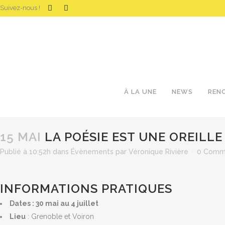
Suivez-nous !
À LA UNE
NEWS
REN
15 MAI
LA POÉSIE EST UNE OREILLE 
Publié à 10:52h
dans
Évènements
par
Véronique Rivière
0 Comm
INFORMATIONS PRATIQUES
Dates : 30 mai au 4 juillet
Lieu
: Grenoble et Voiron