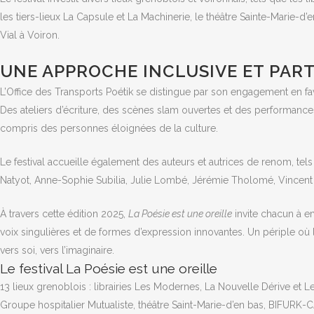
les
tiers-
lieux
La
Capsule
et
La
Machinerie,
le
théâtre
Sainte-
Marie-
d’e
Vial
à
Voiron.
UNE APPROCHE INCLUSIVE ET PART
L’Office
des
Transports
Poétik
se
distingue
par
son
engagement
en
f
Des
ateliers
d’écriture,
des
scènes
slam
ouvertes
et
des
performanc
compris
des
personnes
éloignées
de
la
culture.
Le
festival
accueille
également
des
auteurs
et
autrices
de
renom,
tel
Natyot,
Anne-
Sophie
Subilia,
Julie
Lombé,
Jérémie
Tholomé,
Vincen
À
travers
cette
édition
2025,
La
Poésie
est
une
oreille
invite
chacun
à
e
voix
singulières
et
de
formes
d’expression
innovantes.
Un
périple
où
vers
soi,
vers
l’imaginaire.
Le festival La Poésie est une oreille
13 lieux grenoblois : librairies Les Modernes, La Nouvelle Dérive et Le
Groupe hospitalier Mutualiste, théâtre Saint-Marie-d’en bas, BIFURK-C