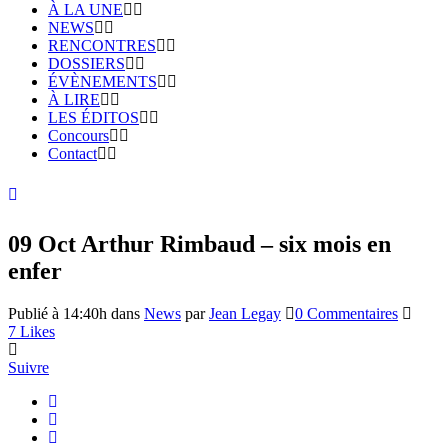
À LA UNE
NEWS
RENCONTRES
DOSSIERS
ÉVÈNEMENTS
À LIRE
LES ÉDITOS
Concours
Contact
09 Oct
Arthur Rimbaud – six mois en
enfer
Publié à 14:40h
dans
News
par
Jean Legay
0 Commentaires
7
Likes
Suivre