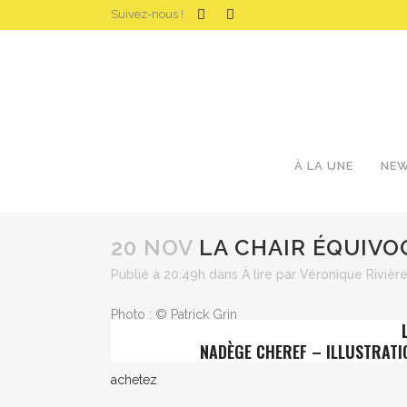
Suivez-nous !
À LA UNE
NE
20 NOV
LA CHAIR ÉQUIVO
Publié à 20:49h
dans
À lire
par
Véronique Rivièr
Photo : © Patrick Grin
NADÈGE CHEREF – ILLUSTRATI
achetez