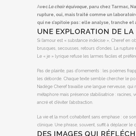
A
vec
La chair équivoque
, paru chez Tarmac, Na
rupture, oui, mais traité comme un laboratoire
qui ne s’apitoie pas : elle analyse, tranche et
UNE EXPLORATION DE LA
Si l’amour est « substance indécise », Cheref en o
brusques, secousses, retours d’ondes. La rupture 
Le « je » lyrique refuse les larmes faciles et préf
Pas de plainte, pas d’ornements : les poèmes frapp
les déborde. Chaque texte semble chercher le poin
Nadège Cheref travaille une langue nerveuse, qui m
métaphore mais présence stabilisatrice : racines, v
ancré et d’éviter l’abstraction.
La vie et la mort cohabitent sans emphase : ce s
clinique. Une phrase, souvent, suffit à déplacer le 
DES IMAGES QUI RÉFLÉC