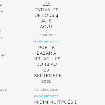
LES
de
ESTIVALES
ie
DE LODS 4
AU 8
AOÛT
ns
3 août 2026
le.
évènements
POETIK
BAZAR À
 qui
BRUXELLES
DU 18 AU
20
r
SEPTEMBRE
2026
30 juillet 2026
esque
évènements
MIDIMINUITPOÉSIE