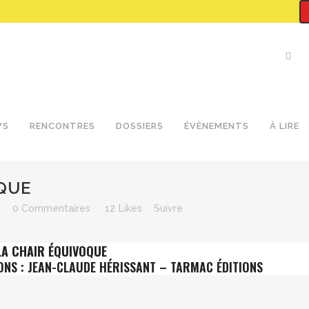
WS
RENCONTRES
DOSSIERS
ÉVÈNEMENTS
À LIRE
QUE
e
0 Commentaires
12
Likes
Suivre
LA CHAIR ÉQUIVOQUE
ONS : JEAN-CLAUDE HÉRISSANT – TARMAC ÉDITIONS