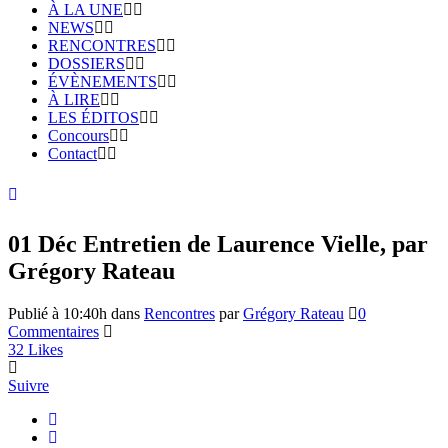
À LA UNE
NEWS
RENCONTRES
DOSSIERS
ÉVÈNEMENTS
À LIRE
LES ÉDITOS
Concours
Contact
01 Déc
Entretien de Laurence Vielle, par
Grégory Rateau
Publié à 10:40h
dans
Rencontres
par
Grégory Rateau
0
Commentaires
32
Likes
Suivre