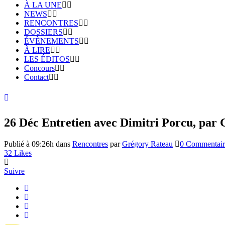
À LA UNE
NEWS
RENCONTRES
DOSSIERS
ÉVÈNEMENTS
À LIRE
LES ÉDITOS
Concours
Contact
26 Déc
Entretien avec Dimitri Porcu, par
Publié à 09:26h
dans
Rencontres
par
Grégory Rateau
0 Commentair
32
Likes
Suivre