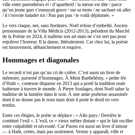
ville entre parenthèses et / d’apartheid / la messe est dite / parce
qu’un jeune gars s’ennuyait grave / sur sa moto / ne sachant où aller
/ il t’envoie balader toi / Pan pan pan / te voilà déplumée. »
Le vers claque, net, sans fioritures. Noël refuse d’embellir. Ancien
pensionnaire de la Villa Médicis (2012-2013), président du Marché
de la Poésie en 2024, il maîtrise son art mais ne s’en sert pas pour
enjoliver l’horreur. Il la danse, littéralement. Car chez lui, la poésie
est mouvement, déhanchement et esquive.
Hommages et diagonales
Le recueil n’est pas qu’un cri de colère. C’est aussi un livre de
mémoire, parsemé d’hommages. À Mimi Barthélémy, « petite fée
d’Haïti », conteuse disparue en 2013 qui a porté la tradition orale
haïtienne à travers le monde. À Pierre Soulages, dont Noël salue la
maîtrise de la lumière dans le noir. À une amie poétesse assassinée
dont il ne donne pas le nom mais dont il porte le deuil en vers
tendus.
Entre ces élégies, le poète se déplace : « Allo pays / Derrière le
combiné l’exil ». L’exil, ce « vieux métier distant » qui le fait osciller
entre culpabilité et nécessité. Car
Paons
est aussi un livre d’amour
— à Haïti, certes, mais pas seulement. Venise y apparaît, ville et