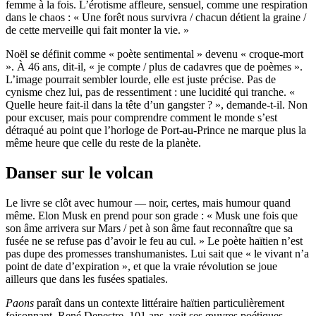
femme à la fois. L’érotisme affleure, sensuel, comme une respiration
dans le chaos : « Une forêt nous survivra / chacun détient la graine /
de cette merveille qui fait monter la vie. »
Noël se définit comme « poète sentimental » devenu « croque-mort
». À 46 ans, dit-il, « je compte / plus de cadavres que de poèmes ».
L’image pourrait sembler lourde, elle est juste précise. Pas de
cynisme chez lui, pas de ressentiment : une lucidité qui tranche. «
Quelle heure fait-il dans la tête d’un gangster ? », demande-t-il. Non
pour excuser, mais pour comprendre comment le monde s’est
détraqué au point que l’horloge de Port-au-Prince ne marque plus la
même heure que celle du reste de la planète.
Danser sur le volcan
Le livre se clôt avec humour — noir, certes, mais humour quand
même. Elon Musk en prend pour son grade : « Musk une fois que
son âme arrivera sur Mars / pet à son âme faut reconnaître que sa
fusée ne se refuse pas d’avoir le feu au cul. » Le poète haïtien n’est
pas dupe des promesses transhumanistes. Lui sait que « le vivant n’a
point de date d’expiration », et que la vraie révolution se joue
ailleurs que dans les fusées spatiales.
Paons
paraît dans un contexte littéraire haïtien particulièrement
foisonnant. René Depestre, 101 ans, voit ses œuvres poétiques