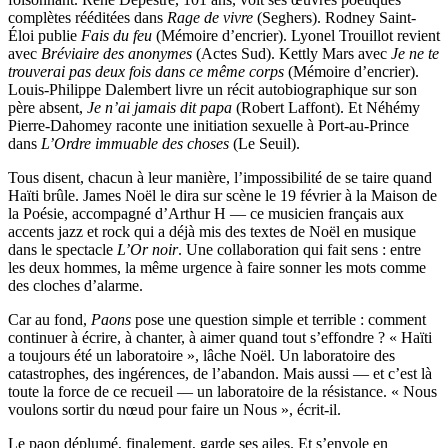
complètes rééditées dans
Rage de vivre
(Seghers). Rodney Saint-
Éloi publie
Fais du feu
(Mémoire d’encrier). Lyonel Trouillot revient
avec
Bréviaire des anonymes
(Actes Sud). Kettly Mars avec
Je ne te
trouverai pas deux fois dans ce même corps
(Mémoire d’encrier).
Louis-Philippe Dalembert livre un récit autobiographique sur son
père absent,
Je n’ai jamais dit papa
(Robert Laffont). Et Néhémy
Pierre-Dahomey raconte une initiation sexuelle à Port-au-Prince
dans
L’Ordre immuable des choses
(Le Seuil).
Tous disent, chacun à leur manière, l’impossibilité de se taire quand
Haïti brûle. James Noël le dira sur scène le 19 février à la Maison de
la Poésie, accompagné d’Arthur H — ce musicien français aux
accents jazz et rock qui a déjà mis des textes de Noël en musique
dans le spectacle
L’Or noir
. Une collaboration qui fait sens : entre
les deux hommes, la même urgence à faire sonner les mots comme
des cloches d’alarme.
Car au fond,
Paons
pose une question simple et terrible : comment
continuer à écrire, à chanter, à aimer quand tout s’effondre ? « Haïti
a toujours été un laboratoire », lâche Noël. Un laboratoire des
catastrophes, des ingérences, de l’abandon. Mais aussi — et c’est là
toute la force de ce recueil — un laboratoire de la résistance. « Nous
voulons sortir du nœud pour faire un Nous », écrit-il.
Le paon déplumé, finalement, garde ses ailes. Et s’envole en