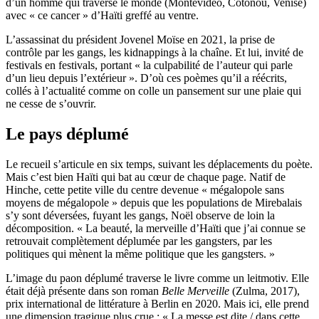
d’un homme qui traverse le monde (Montevideo, Cotonou, Venise)
avec « ce cancer » d’Haïti greffé au ventre.
L’assassinat du président Jovenel Moïse en 2021, la prise de
contrôle par les gangs, les kidnappings à la chaîne. Et lui, invité de
festivals en festivals, portant « la culpabilité de l’auteur qui parle
d’un lieu depuis l’extérieur ». D’où ces poèmes qu’il a réécrits,
collés à l’actualité comme on colle un pansement sur une plaie qui
ne cesse de s’ouvrir.
Le pays déplumé
Le recueil s’articule en six temps, suivant les déplacements du poète.
Mais c’est bien Haïti qui bat au cœur de chaque page. Natif de
Hinche, cette petite ville du centre devenue « mégalopole sans
moyens de mégalopole » depuis que les populations de Mirebalais
s’y sont déversées, fuyant les gangs, Noël observe de loin la
décomposition. « La beauté, la merveille d’Haïti que j’ai connue se
retrouvait complètement déplumée par les gangsters, par les
politiques qui mènent la même politique que les gangsters. »
L’image du paon déplumé traverse le livre comme un leitmotiv. Elle
était déjà présente dans son roman
Belle Merveille
(Zulma, 2017),
prix international de littérature à Berlin en 2020. Mais ici, elle prend
une dimension tragique plus crue : « La messe est dite / dans cette