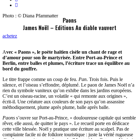
Photo : © Diana Pfammatter
Paons
James Noël – Editions Au diable vauvert
achetez
A
vec « Paons », le poète haïtien cisèle un chant de rage et
d’amour pour son île martyrisée. Entre Port-au-Prince et
Berlin, entre balles et plumes, l’écriture trace un équilibre au
bord du gouffre.
Le titre frappe comme un coup de feu.
Pan
. Trois fois. Puis le
silence, et l’oiseau s’effondre, déplumé. Le paon de James Noël n’a
rien du symbole vaniteux qu’on exhibe dans les jardins européens.
C’est un oiseau-racine, un volatile « qui remonte aux origines »,
écrit-il. Une créature aux couleurs de son pays qu’on assassine
méthodiquement, plume après plume, balle après balle.
Paons
s’ouvre sur Port-au-Prince, « douloureuse capitale qui semble
rêver, elle aussi, de quitter le pays ». Le recueil porte en dédicace
cette ville blessée. Noël y pratique une écriture au scalpel. Pas de
complainte facile ni de folklore touristique : juste la vérité rugueuse