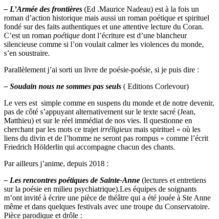
– L’Armée des frontières
(Ed .Maurice Nadeau) est à la fois un
roman d’action historique mais aussi un roman poétique et spirituel
fondé sur des faits authentiques et une attentive lecture du Coran.
C’est un roman
poétique
dont l’écriture est d’une blancheur
silencieuse comme si l’on voulait calmer les violences du monde,
s’en soustraire.
Parallèlement j’ai sorti un livre de poésie-poésie, si je puis dire :
– Soudain nous ne sommes pas seuls
( Editions Corlevour)
Le vers est simple comme en suspens du monde et de notre devenir,
pas de côté s’appuyant alternativement sur le texte sacré (Jean,
Matthieu) et sur le réel immédiat de nos vies. Il questionne en
cherchant par les mots ce trajet
irréligieux
mais spirituel « où les
liens du divin et de l’homme ne seront pas rompus » comme l’écrit
Friedrich Hölderlin qui accompagne chacun des chants.
Par ailleurs j’anime, depuis 2018 :
– Les rencontres poétiques de Sainte-Anne
(lectures et entretiens
sur la poésie en milieu psychiatrique).Les équipes de soignants
m’ont invité à écrire une pièce de théâtre qui a été jouée à Ste Anne
même et dans quelques festivals avec une troupe du Conservatoire.
Pièce parodique et drôle :