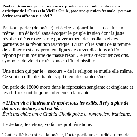
Paul de Brancion, poète, romancier, producteur de radio et directeur
artistique de L’Ours et la Vieille Grille, pose une question frontale : peut-on
écrire sans affronter le réel ?
Peut-on parler (de poésie) et écrire aujourd’hui – à cet instant
même – un éditorial sans évoquer le peuple iranien dont la juste
révolte a été écrasée par le gouvernement des mollahs et des
gardiens de la révolution islamique. L’Iran où le statut de la femme,
de la liberté est aux première lignes des revendications où l’on
répond par un meurtre de masse résolu, le refus d’écouter ces cris,
symboles de vie et de résistance à l’inadmissible.
Une nation qui par le « secours » de la religion se mutile elle-même.
Ce sont en effet des iraniens qui tuent des iraniens/nes.
On parle de 18000 morts dans la répression sanglante et cinglante et
les chiffres sont toujours inférieurs à la réalité.
«
L’
Iran
vit à l’intérieur de moi et tous les exilés. ll n’y a plus de
dehors et dedans, tout est lié. »
Écrit ma chère amie Chahla Chafik poète et romancière iranienne.
Le dedans, le dehors, voilà une problématique.
Tout est lié bien sûr et la poésie, l’acte poétique est relié au monde.