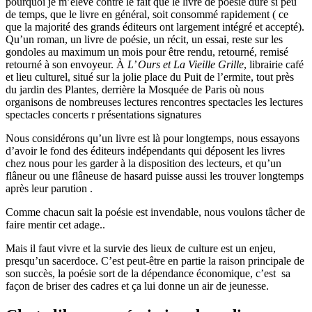
pourquoi je m’élève contre le fait que le livre de poésie dure si peu
de temps, que le livre en général, soit consommé rapidement ( ce
que la majorité des grands éditeurs ont largement intégré et accepté).
Qu’un roman, un livre de poésie, un récit, un essai, reste sur les
gondoles au maximum un mois pour être rendu, retourné, remisé
retourné à son envoyeur. À
L’ Ours et La Vieille Grille
, librairie café
et lieu culturel, situé sur la jolie place du Puit de l’ermite, tout près
du jardin des Plantes, derrière la Mosquée de Paris où nous
organisons de nombreuses lectures rencontres spectacles les lectures
spectacles concerts r présentations signatures
Nous considérons qu’un livre est là pour longtemps, nous essayons
d’avoir le fond des éditeurs indépendants qui déposent les livres
chez nous pour les garder à la disposition des lecteurs, et qu’un
flâneur ou une flâneuse de hasard puisse aussi les trouver longtemps
après leur parution .
Comme chacun sait la poésie est invendable, nous voulons tâcher de
faire mentir cet adage..
Mais il faut vivre et la survie des lieux de culture est un enjeu,
presqu’un sacerdoce. C’est peut-être en partie la raison principale de
son succès, la poésie sort de la dépendance économique, c’est sa
façon de briser des cadres et ça lui donne un air de jeunesse.