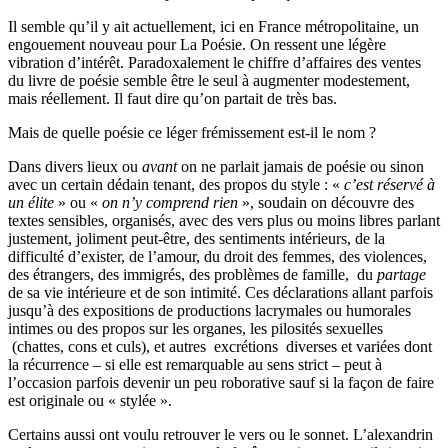
Il semble qu’il y ait actuellement, ici en France métropolitaine, un
engouement nouveau pour La Poésie. On ressent une légère
vibration d’intérêt. Paradoxalement le chiffre d’affaires des ventes
du livre de poésie semble être le seul à augmenter modestement,
mais réellement. Il faut dire qu’on partait de très bas.
Mais de quelle poésie ce léger frémissement est-il le nom ?
Dans divers lieux ou
avant
on ne parlait jamais de poésie ou sinon
avec un certain dédain tenant, des propos du style : «
c’est réservé à
un élite
» ou «
on n’y comprend rien
», soudain on découvre des
textes sensibles, organisés, avec des vers plus ou moins libres parlant
justement, joliment peut-être, des sentiments intérieurs, de la
difficulté d’exister, de l’amour, du droit des femmes, des violences,
des étrangers, des immigrés, des problèmes de famille, du
partage
de sa vie intérieure et de son intimité. Ces déclarations allant parfois
jusqu’à des expositions de productions lacrymales ou humorales
intimes ou des propos sur les organes, les pilosités sexuelles
(chattes, cons et culs), et autres excrétions diverses et variées dont
la récurrence – si elle est remarquable au sens strict – peut à
l’occasion parfois devenir un peu roborative sauf si la façon de faire
est originale ou « stylée ».
Certains aussi ont voulu retrouver le vers ou le sonnet. L’alexandrin