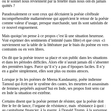
ou le sonnet nous reviennent par la fenêtre mais nous ont-ils jamais
quittés ?
Paradoxalement ce sont ceux qui décriaient la poésie cérébrale
incompréhensible mallarméenne qui apprécient le retour de la poésie
comme valeur d’usage, presque marchande, tant ils sont satisfaits de
ce nouvel engouement.
Mais quoiqu’on pense à ce propos c’est là une situation heureuse.
Voir exprimer des sentiments d’intimité (sans filtre) et que ceux -ci
surviennent sur la table de la littérature par le biais du poème en vers
contraints ou en vers libres.
On dit que la poésie trouve sa place et son public dans les situations
et dans les périodes difficiles. Alors elle n’aurait jamais dû s’absenter
des premières loges. Parce qu’il n’y a pas d’époques faciles. Il n’y
en a guère simplement, elles sont plus ou moins atroces.
Lorsque je lis les poèmes de Meena Kandasamy, poète indienne
Tamoul qui écrit sur le système des castes, les meurtres et assassinats
de femmes perpétrés aujourd’hui en Inde, ses propos font sens car
en Inde la situation est extrême.
Certains disent que la poésie permet de résister, que la poésie doit
être le fer de lance, l’organe de
résistance
, mais résistance à quoi :
au capitalisme financier, à la guerre, à Donald Trump, à la survenue