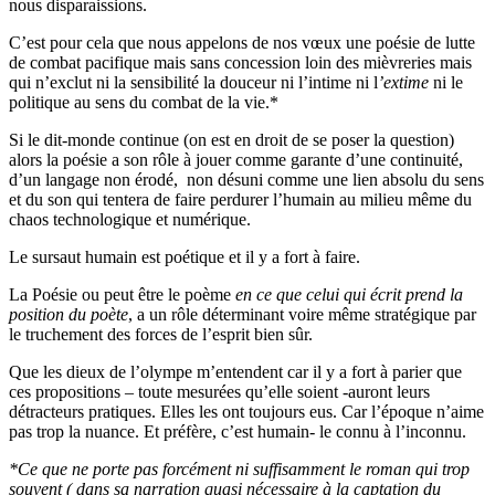
nous disparaissions.
C’est pour cela que nous appelons de nos vœux une poésie de lutte
de combat pacifique mais sans concession loin des mièvreries mais
qui n’exclut ni la sensibilité la douceur ni l’intime ni l
’extime
ni le
politique au sens du combat de la vie.*
Si le dit-monde continue (on est en droit de se poser la question)
alors la poésie a son rôle à jouer comme garante d’une continuité,
d’un langage non érodé, non désuni comme une lien absolu du sens
et du son qui tentera de faire perdurer l’humain au milieu même du
chaos technologique et numérique.
Le sursaut humain est poétique et il y a fort à faire.
La Poésie ou peut être le poème
en ce que celui qui écrit prend la
position du poète
, a un rôle déterminant voire même stratégique par
le truchement des forces de l’esprit bien sûr.
Que les dieux de l’olympe m’entendent car il y a fort à parier que
ces propositions – toute mesurées qu’elle soient -auront leurs
détracteurs pratiques. Elles les ont toujours eus. Car l’époque n’aime
pas trop la nuance. Et préfère, c’est humain- le connu à l’inconnu.
*Ce que ne porte pas forcément ni suffisamment le roman qui trop
souvent ( dans sa narration quasi nécessaire à la captation du