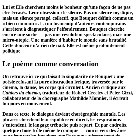
Lui et Elle cherchent moins le bonheur qu’une façon de ne pas
être écrasés. Leur obsession : le silence. Pas un silence mystique,
mais un silence partagé, collectif, que Bouquet définit comme un
« bien commun ». Là où beaucoup d’auteurs contemporains
s’arrêtent à diagnostiquer l’effondrement, Bouquet cherche
encore une sortie — pas une révolution spectaculaire, mais une
micro-utopie. Une manière d’habiter le monde sans brutalité.
Cette douceur n’a rien de naïf. Elle est même profondément
politique.
Le poème comme conversation
On retrouve ici ce qui faisait la singularité de Bouquet : une
poésie refusant la pure abstraction lyrique, traversée par le
cinéma, la danse, les corps qui circulent. Ancien critique aux
Cahiers du cinéma
, traducteur de Robert Creeley et Peter Gizzi,
collaborateur de la chorégraphe Mathilde Monnier, il écrivait
toujours en mouvement.
Dans ce texte, le dialogue devient chorégraphie mentale. Les
phrases cherchent leur équilibre en direct, les respirations
s’entendent, le langage trébuche puis repart. Et par endroits,
quelque chose frôle même le comique — courir vers des ânes
pour leur parler, imaginer une île comme adresse mentale,