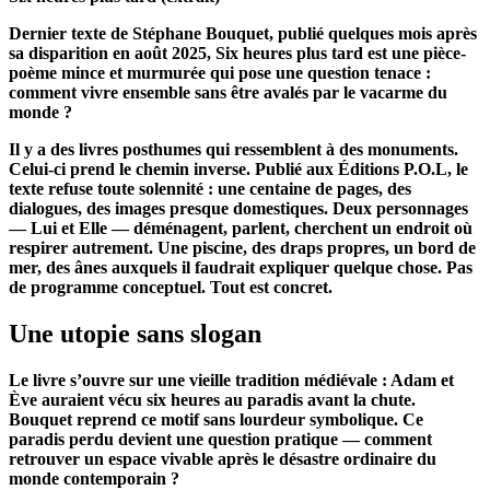
D
ernier texte de Stéphane Bouquet, publié quelques mois après
sa disparition en août 2025, Six heures plus tard est une pièce-
poème mince et murmurée qui pose une question tenace :
comment vivre ensemble sans être avalés par le vacarme du
monde ?
Il y a des livres posthumes qui ressemblent à des monuments.
Celui-ci prend le chemin inverse. Publié aux Éditions P.O.L, le
texte refuse toute solennité : une centaine de pages, des
dialogues, des images presque domestiques. Deux personnages
— Lui et Elle — déménagent, parlent, cherchent un endroit où
respirer autrement. Une piscine, des draps propres, un bord de
mer, des ânes auxquels il faudrait expliquer quelque chose. Pas
de programme conceptuel. Tout est concret.
Une utopie sans slogan
Le livre s’ouvre sur une vieille tradition médiévale : Adam et
Ève auraient vécu six heures au paradis avant la chute.
Bouquet reprend ce motif sans lourdeur symbolique. Ce
paradis perdu devient une question pratique — comment
retrouver un espace vivable après le désastre ordinaire du
monde contemporain ?