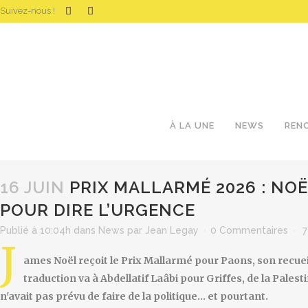
Suivez-nous !
À LA UNE
NEWS
REN
16 JUIN
PRIX MALLARMÉ 2026 : NOËL
POUR DIRE L’URGENCE
Publié à 10:04h
dans
News
par
Jean Legay
0 Commentaires
7
J
ames Noël reçoit le Prix Mallarmé pour Paons, son recueil
traduction va à Abdellatif Laâbi pour Griffes, de la Pal
n'avait pas prévu de faire de la politique… et pourtant.