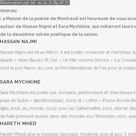
Réservation par tél. au 01.71.89.26.70.
réservez
L
a Maison de la poésie de Montreuil est heureuse de vous acc
autour de Hassan Najmi et Sara Mychkine, qui mêleront leurs 
de la deuxième soirée poétique de la saison.
HASSAN NAJMI
Hassan Najmi est né au Maroc. Il est poète, romancier et chercheur, a
Aparté » (Alain Baudry Et Cie), « Un Mal comme l’Amour » (La Croisé
dont le prix Maroc du Livre, le Prix International de Fès pour la créatio
SARA MYCHKINE
Sara Mychkine est poète-sse, écrivaine, performeure et chercheuse 
plaie de l’aube » (@editionsblast, 2024) et « L’éthé » (Frison-Roche Be
(@le_bruit_du_monde, 2023), prix Les Catherinettes 2023, elle*iel dé
de fuite prennent racines dans des mondes éco*féministes noirs, que
HARETH MHED
Hareth Mhedi allie la musique classique, moderne, pop et jazz. Il s’e