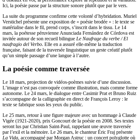
Ici, la poésie passe par la structure sonore plutôt que par le vers.
La suite du programme confirme cette volonté d’hybridation. Muriel
Verstichel présente une exposition de « poésie brodée » : le texte se
matérialise dans le fil, prend corps, s’inscrit dans le tissu. Le 14
mars, la poétesse péruvienne Anunciada Fernández de Córdova est
invitée autour de son recueil bilingue
Le Naufrage du verbe / El
naufragio del Verbo
. Elle en a assuré elle-même la traduction
française, faisant de la traversée linguistique un geste créatif plutôt
qu’un simple passage d’une langue à l’autre.
La poésie comme traversée
Le 18 mars, projection de vidéos-poèmes suivie d’une discussion.
L’image n’est pas convoquée comme illustration, mais comme forme
autonome. Le 24 mars, le dialogue entre Casimir Prat et Bruno Ruiz
s’accompagne de la calligraphie en direct de François Leroy : le
texte se fabrique sous les yeux du public.
Le 25 mars, retour à une figure majeure avec un hommage à Claude
Vigée (1921-2020), prix Goncourt de la poésie en 2008. Ses textes
seront lus par Christian Saint-Paul, rappelant une œuvre traversée
par l’exil et la mémoire. Le 26 mars, le chanteur Éric Fraj présente
La Vida
, accompagné par Morgan Astruc : un concert polyglotte où