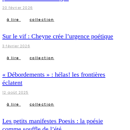
20 février 2026
à lire
collection
Sur le vif : Cheyne crée l’urgence poétique
3 février 2026
à lire
collection
« Débordements » : hélas! les frontières
éclatent
12 août 2025
à lire
collection
Les petits manifestes Poesis : la poésie
comme souffle de l’été